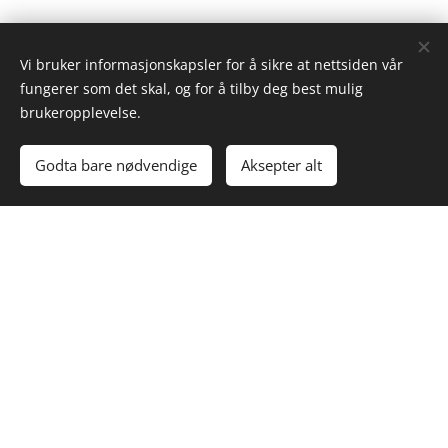
.
Vi bruker informasjonskapsler for å sikre at nettsiden vår
fungerer som det skal, og for å tilby deg best mulig
brukeropplevelse.
MØBLER
Godta bare nødvendige
Aksepter alt
MONTERING